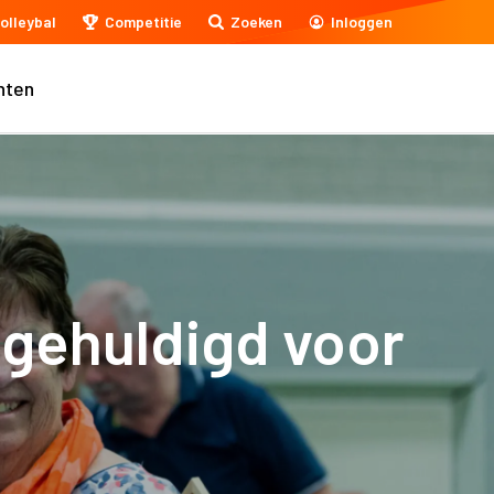
olleybal
Competitie
Zoeken
Inloggen
nten
n gehuldigd voor