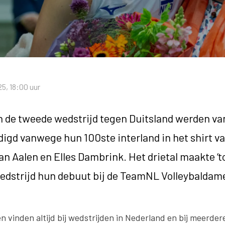
5, 18:00 uur
 de tweede wedstrijd tegen Duitsland werden va
digd vanwege hun 100ste interland in het shirt va
n Aalen en Elles Dambrink. Het drietal maakte ‘to
wedstrijd hun debuut bij de TeamNL Volleybaldam
n vinden altijd bij wedstrijden in Nederland en bij meerdere