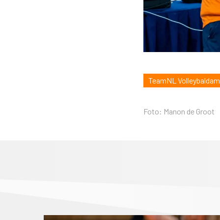
TeamNL Volleybalda
Foto: Manon de Groot