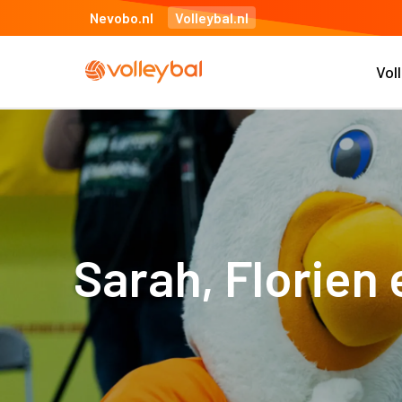
Nevobo.nl
Volleybal.nl
Vol
Sarah, Florien 