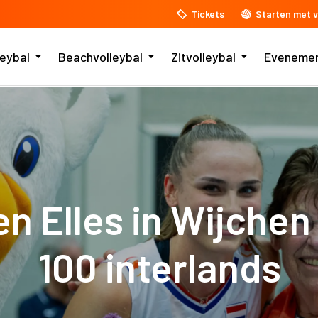
Tickets
Starten met v
leybal
Beachvolleybal
Zitvolleybal
Eveneme
en Elles in Wijche
100 interlands