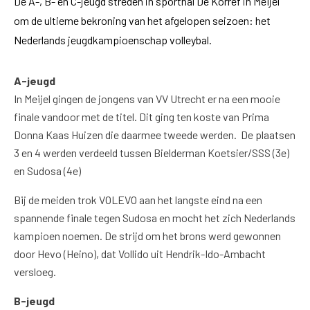
De A-, B- en C-jeugd streden in sporthal De Körref in Meijel
om de ultieme bekroning van het afgelopen seizoen: het
Nederlands jeugdkampioenschap volleybal.
A-jeugd
In Meijel gingen de jongens van VV Utrecht er na een mooie
finale vandoor met de titel. Dit ging ten koste van Prima
Donna Kaas Huizen die daarmee tweede werden. De plaatsen
3 en 4 werden verdeeld tussen Bielderman Koetsier/SSS (3e)
en Sudosa (4e)
Bij de meiden trok VOLEVO aan het langste eind na een
spannende finale tegen Sudosa en mocht het zich Nederlands
kampioen noemen. De strijd om het brons werd gewonnen
door Hevo (Heino), dat Vollido uit Hendrik-Ido-Ambacht
versloeg.
B-jeugd