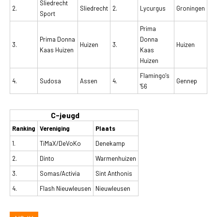
Sliedrecht
2.
Sliedrecht
2.
Lycurgus
Groningen
Sport
Prima
Prima Donna
Donna
3.
Huizen
3.
Huizen
Kaas Huizen
Kaas
Huizen
Flamingo's
4.
Sudosa
Assen
4.
Gennep
'56
C-jeugd
Ranking
Vereniging
Plaats
1.
TiMaX/DeVoKo
Denekamp
2.
Dinto
Warmenhuizen
3.
Somas/Activia
Sint Anthonis
4.
Flash Nieuwleusen
Nieuwleusen