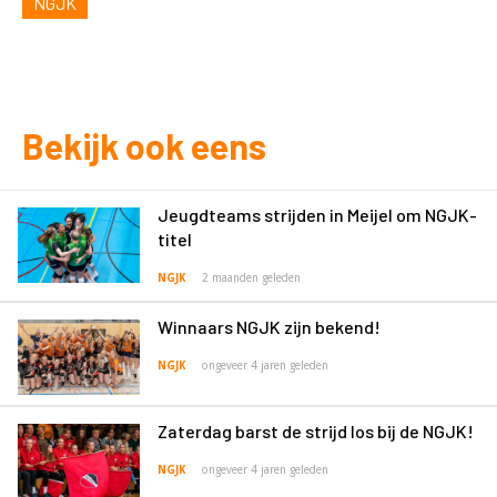
NGJK
Bekijk ook eens
Jeugdteams strijden in Meijel om NGJK-
titel
NGJK
2 maanden geleden
Winnaars NGJK zijn bekend!
NGJK
ongeveer 4 jaren geleden
Zaterdag barst de strijd los bij de NGJK!
NGJK
ongeveer 4 jaren geleden