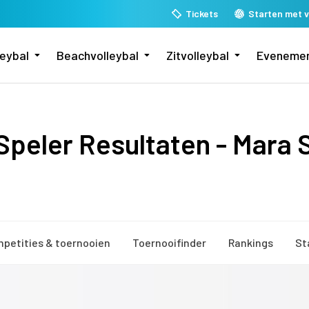
Tickets
Starten met v
leybal
Beachvolleybal
Zitvolleybal
Eveneme
peler Resultaten - Mara 
petities & toernooien
Toernooifinder
Rankings
St