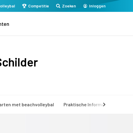
olleybal
Competitie
Zoeken
Inloggen
nten
Schilder
arten met beachvolleybal
Praktische Informatie
Mijn 