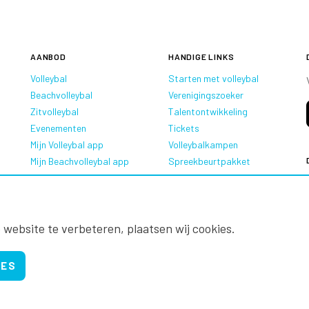
AANBOD
HANDIGE LINKS
Volleybal
Starten met volleybal
Beachvolleybal
Verenigingszoeker
Zitvolleybal
Talentontwikkeling
Evenementen
Tickets
Mijn Volleybal app
Volleybalkampen
Mijn Beachvolleybal app
Spreekbeurtpakket
Oranje Ambassadeurs
 website te verbeteren, plaatsen wij cookies.
IES