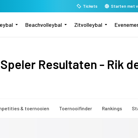
Tickets
Starten met v
leybal
Beachvolleybal
Zitvolleybal
Eveneme
Speler Resultaten - Rik d
petities & toernooien
Toernooifinder
Rankings
St