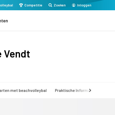
olleybal
Competitie
Zoeken
Inloggen
nten
e Vendt
arten met beachvolleybal
Praktische Informatie
Mijn 