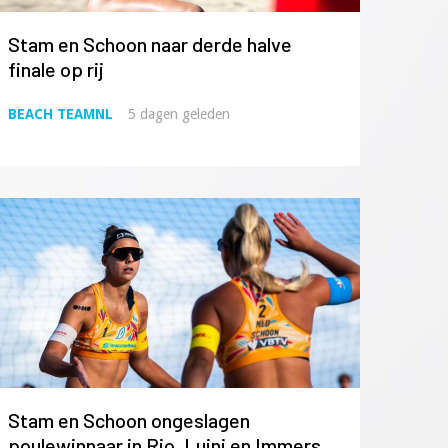
Stam en Schoon naar derde halve
finale op rij
BEACH TEAMNL
5 dagen geleden
Stam en Schoon ongeslagen
poulewinnaar in Rio, Luini en Immers