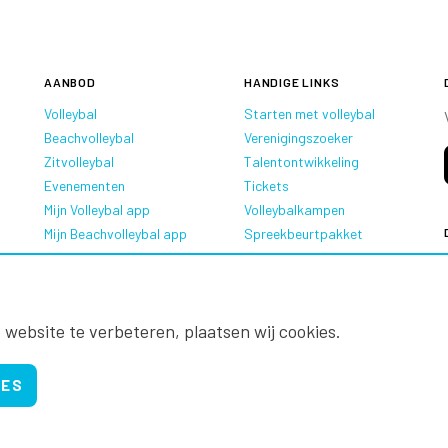
AANBOD
HANDIGE LINKS
Volleybal
Starten met volleybal
Beachvolleybal
Verenigingszoeker
Zitvolleybal
Talentontwikkeling
Evenementen
Tickets
Mijn Volleybal app
Volleybalkampen
Mijn Beachvolleybal app
Spreekbeurtpakket
Oranje Ambassadeurs
 website te verbeteren, plaatsen wij cookies.
IES