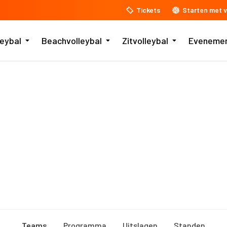
Tickets
Starten met v
leybal
Beachvolleybal
Zitvolleybal
Eveneme
Teams
Programma
Uitslagen
Standen