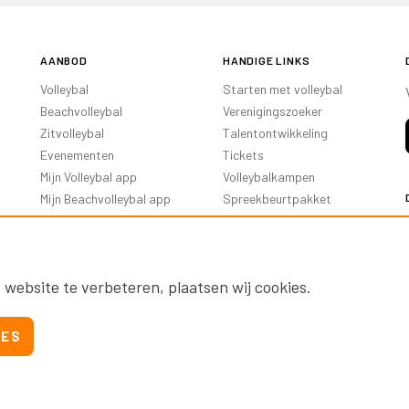
AANBOD
HANDIGE LINKS
Volleybal
Starten met volleybal
Beachvolleybal
Verenigingszoeker
Zitvolleybal
Talentontwikkeling
Evenementen
Tickets
Mijn Volleybal app
Volleybalkampen
Mijn Beachvolleybal app
Spreekbeurtpakket
Oranje Ambassadeurs
 website te verbeteren, plaatsen wij cookies.
IES