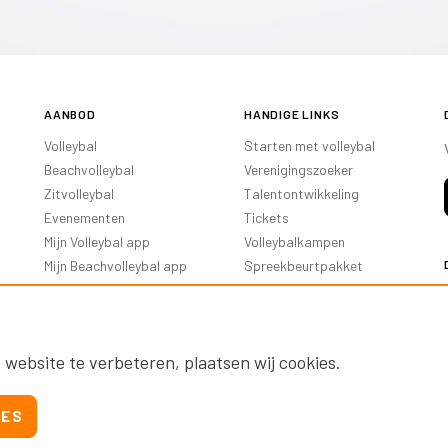
AANBOD
HANDIGE LINKS
Volleybal
Starten met volleybal
Beachvolleybal
Verenigingszoeker
Zitvolleybal
Talentontwikkeling
Evenementen
Tickets
Mijn Volleybal app
Volleybalkampen
Mijn Beachvolleybal app
Spreekbeurtpakket
Oranje Ambassadeurs
 website te verbeteren, plaatsen wij cookies.
IES