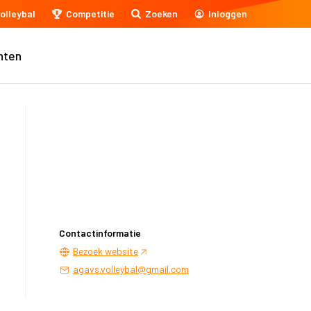
olleybal
Competitie
Zoeken
Inloggen
nten
Contactinformatie
Bezoek website
agavs.volleybal@gmail.com