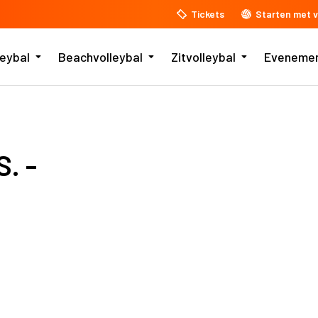
Tickets
Starten met v
leybal
Beachvolleybal
Zitvolleybal
Eveneme
. -