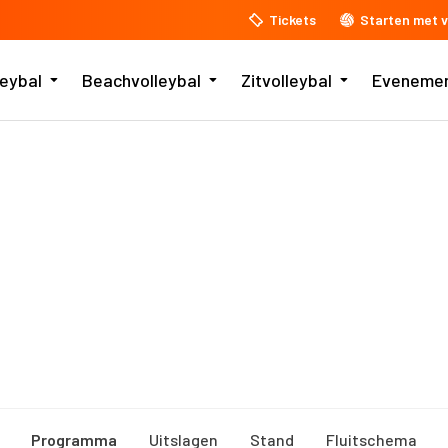
Tickets
Starten met v
leybal
Beachvolleybal
Zitvolleybal
Eveneme
Programma
Uitslagen
Stand
Fluitschema