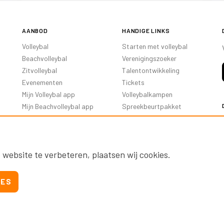
AANBOD
HANDIGE LINKS
Volleybal
Starten met volleybal
Beachvolleybal
Verenigingszoeker
Zitvolleybal
Talentontwikkeling
Evenementen
Tickets
Mijn Volleybal app
Volleybalkampen
Mijn Beachvolleybal app
Spreekbeurtpakket
Oranje Ambassadeurs
 website te verbeteren, plaatsen wij cookies.
IES