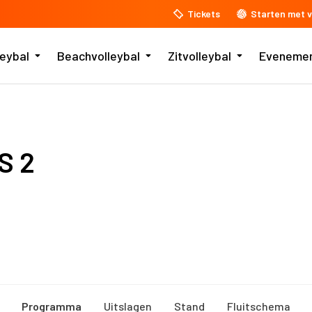
Tickets
Starten met v
leybal
Beachvolleybal
Zitvolleybal
Eveneme
S 2
Programma
Uitslagen
Stand
Fluitschema