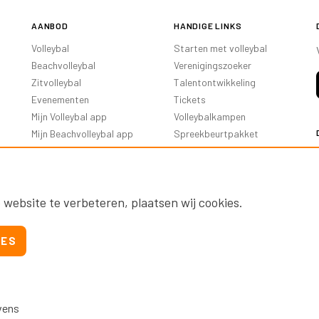
AANBOD
HANDIGE LINKS
Volleybal
Starten met volleybal
Beachvolleybal
Verenigingszoeker
Zitvolleybal
Talentontwikkeling
Evenementen
Tickets
Mijn Volleybal app
Volleybalkampen
Mijn Beachvolleybal app
Spreekbeurtpakket
Oranje Ambassadeurs
 website te verbeteren, plaatsen wij cookies.
IES
vens
Nevobo.nl
Contact
Nieuwsbrieven
Privac