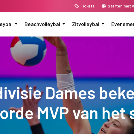
Tickets
Starten met v
leybal
Beachvolleybal
Zitvolleybal
Eveneme
ivisie Dames beke
orde MVP van het 