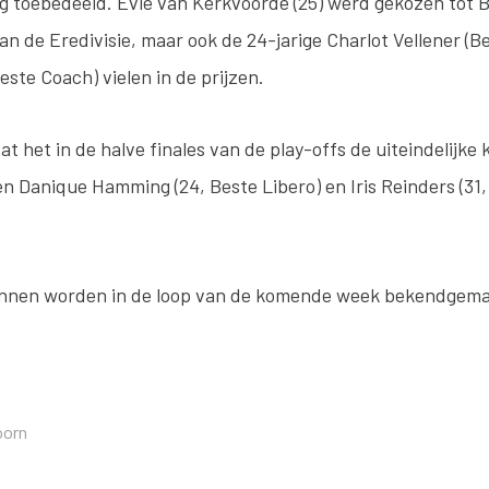
 toebedeeld. Evie van Kerkvoorde (25) werd gekozen tot B
an de Eredivisie, maar ook de 24-jarige Charlot Vellener (B
este Coach) vielen in de prijzen.
t het in de halve finales van de play-offs de uiteindelijke
n Danique Hamming (24, Beste Libero) en Iris Reinders (31,
annen worden in de loop van de komende week bekendgema
oorn