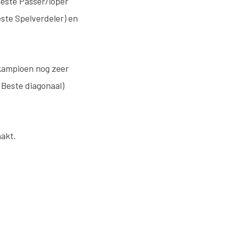
este Passer/loper
este Spelverdeler) en
 kampioen nog zeer
 Beste diagonaal)
akt.