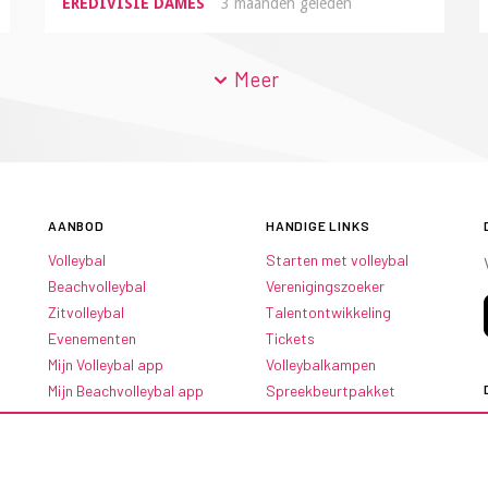
EREDIVISIE DAMES
3 maanden geleden
Meer
AANBOD
HANDIGE LINKS
Volleybal
Starten met volleybal
Beachvolleybal
Verenigingszoeker
Zitvolleybal
Talentontwikkeling
Evenementen
Tickets
Mijn Volleybal app
Volleybalkampen
Mijn Beachvolleybal app
Spreekbeurtpakket
Oranje Ambassadeurs