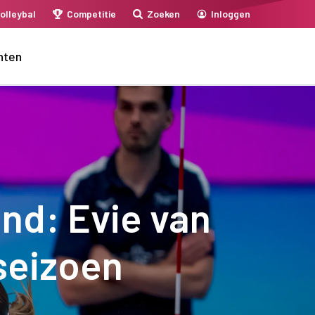
olleybal
Competitie
Zoeken
Inloggen
nten
nd: Evie van
seizoen