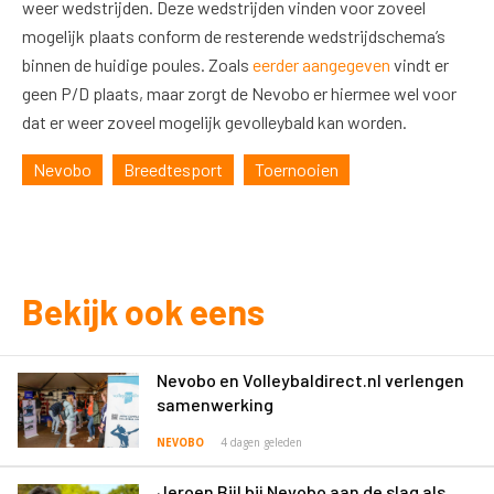
weer wedstrijden. Deze wedstrijden vinden voor zoveel
mogelijk plaats conform de resterende wedstrijdschema’s
binnen de huidige poules. Zoals
eerder aangegeven
vindt er
geen P/D plaats, maar zorgt de Nevobo er hiermee wel voor
dat er weer zoveel mogelijk gevolleybald kan worden.
Nevobo
Breedtesport
Toernooien
Bekijk ook eens
Nevobo en Volleybaldirect.nl verlengen
samenwerking
NEVOBO
4 dagen geleden
Jeroen Bijl bij Nevobo aan de slag als