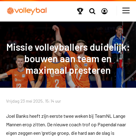
Missie volleyballers duidelijk:
bouwen aan team en
maximaal presteren
Vrijdag 23 mei 2025, 15:14 uur
Joel Banks heeft zijn eerste twee weken bij TeamNL Lange
Mannen erop zitten. De nieuwe coach trof op Papendal naar
eigen zeggen een ‘gretige groep, die hard aan de slag is