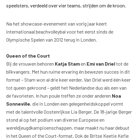
speelsters, verdeeld over vier teams, strijden om de kroon.
Na het showcase-evenement van vorig jaar keert
internationaal beachvolleybal voor het eerst sinds de
Olympische Spelen van 2012 terug in Londen.
Queen of the Court
Bij de vrouwen behoren
Katja Stam
en
Emi van Driel
tot de
blikvangers. Met hun ruime ervaring én bewezen succes in dit
format – Stam won al drie keer eerder, Van Driel werd één keer
tot queen gekroond – geldt het Nederlandse duo als een van
de favorieten. In hun poule treffen ze onder anderen
Noa
Sonneville
, die in Londen een gelegenheidskoppel vormt
met de talentvolle Oostenrijkse Lia Berger. De 18-jarige Berger
stond al op het podium van diverse Europese en
wereldjeugdkampioenschappen, maar maakt nu haar debuut
in het Queen of the Court-format. Ook de Britse Keetie Kefie