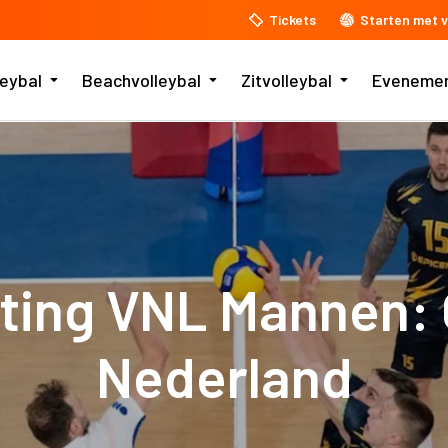
Tickets
Starten met v
leybal
Beachvolleybal
Zitvolleybal
Eveneme
ing VNL Mannen: 
Nederland