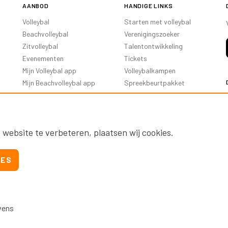
AANBOD
HANDIGE LINKS
Volleybal
Starten met volleybal
Beachvolleybal
Verenigingszoeker
Zitvolleybal
Talentontwikkeling
Evenementen
Tickets
Mijn Volleybal app
Volleybalkampen
Mijn Beachvolleybal app
Spreekbeurtpakket
Oranje Ambassadeurs
 website te verbeteren, plaatsen wij cookies.
IES
vens
Nevobo.nl
Contact
Nieuwsbrieven
Privac