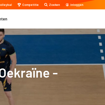
olleybal
Competitie
Zoeken
Inloggen
nten
Oekraïne -