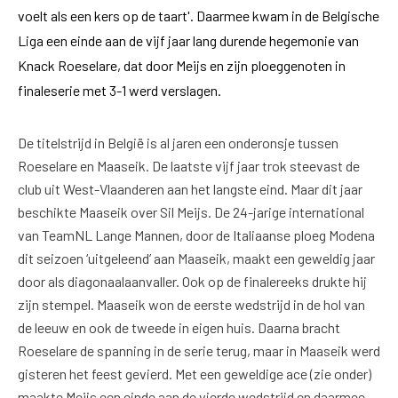
voelt als een kers op de taart'. Daarmee kwam in de Belgische
Liga een einde aan de vijf jaar lang durende hegemonie van
Knack Roeselare, dat door Meijs en zijn ploeggenoten in
finaleserie met 3-1 werd verslagen.
De titelstrijd in België is al jaren een onderonsje tussen
Roeselare en Maaseik. De laatste vijf jaar trok steevast de
club uit West-Vlaanderen aan het langste eind. Maar dit jaar
beschikte Maaseik over Sil Meijs. De 24-jarige international
van TeamNL Lange Mannen, door de Italiaanse ploeg Modena
dit seizoen ‘uitgeleend’ aan Maaseik, maakt een geweldig jaar
door als diagonaalaanvaller. Ook op de finalereeks drukte hij
zijn stempel. Maaseik won de eerste wedstrijd in de hol van
de leeuw en ook de tweede in eigen huis. Daarna bracht
Roeselare de spanning in de serie terug, maar in Maaseik werd
gisteren het feest gevierd. Met een geweldige ace (zie onder)
maakte Meijs een einde aan de vierde wedstrijd en daarmee