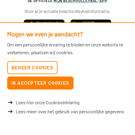
DE OFFICIËLE
MIJN BEACHVOLLEYBAL-APP
Voor al je actuele beachvolleybalinformatie.
Mogen we even je aandacht?
Om een persoonlijke ervaring te bieden en onze website te
verbeteren, plaatsen wij cookies.
Nevobo.nl
BEHEER COOKIES
Contact
Nieuwsbrieven
IK ACCEPTEER COOKIES
Privacy & cookies
Verkoopvoorwaarden evenementen
Lees hier onze Cookieverklaring
Lees meer over het gebruik van persoonlijke gegevens
© 2026 Nevobo