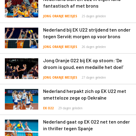
fantastisch af met brons
JONG ORANJE MEISJES
25 dagen geleden
Nederland bij EK U22 strijdend ten onder
tegen Servië; morgen op voor brons
JONG ORANJE MEISJES
26 dagen geleden
Jong Oranje O22 bij EK op stoom: ‘De
droom is goud, een medaille het doel’
JONG ORANJE MEISJES
27 dagen geleden
Nederland herpakt zich op EK U22 met
smetteloze zege op Oekraïne
EK O22
29 dagen geleden
Nederland gaat op EK O22 net ten onder
in thriller tegen Spanje