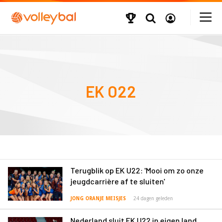
EK O22
Terugblik op EK U22: 'Mooi om zo onze
jeugdcarrière af te sluiten'
JONG ORANJE MEISJES
24 dagen geleden
Nederland sluit EK U22 in eigen land